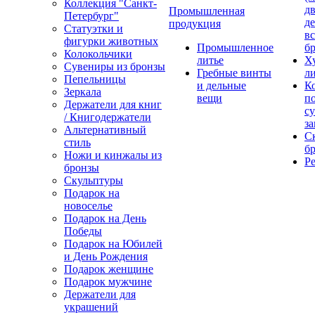
Коллекция "Санкт-
дв
Промышленная
Петербург"
д
продукция
Статуэтки и
вс
фигурки животных
Промышленное
бр
Колокольчики
литье
Х
Сувениры из бронзы
Гребные винты
ли
Пепельницы
и дельные
К
Зеркала
вещи
п
Держатели для книг
с
/ Книгодержатели
за
Альтернативный
С
стиль
бр
Ножи и кинжалы из
Р
бронзы
Скульптуры
Подарок на
новоселье
Подарок на День
Победы
Подарок на Юбилей
и День Рождения
Подарок женщине
Подарок мужчине
Держатели для
украшений