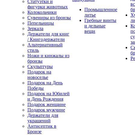
Статуэтки и
вс
фигурки животных
Промышленное
бр
Колокольчики
литье
Х
Сувениры из бронзы
Гребные винты
ли
Пепельницы
и дельные
К
Зеркала
вещи
п
Держатели для книг
с
/ Книгодержатели
за
Альтернативный
С
стиль
бр
Ножи и кинжалы из
Р
бронзы
Скульптуры
Подарок на
новоселье
Подарок на День
Победы
Подарок на Юбилей
и День Рождения
Подарок женщине
Подарок мужчине
Держатели для
украшений
Антисептик в
Бронзе