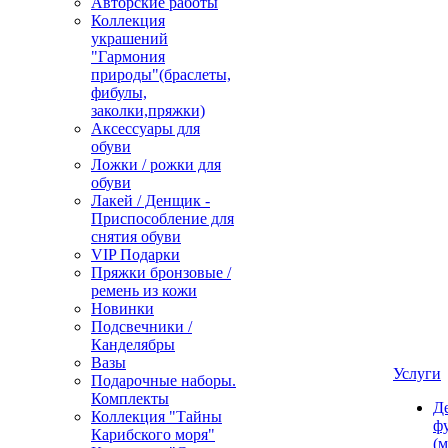
Авторские работы
Коллекция
украшений
"Гармония
природы"(браслеты,
фибулы,
заколки,пряжки)
Аксессуары для
обуви
Ложки / рожки для
обуви
Лакей / Денщик -
Приспособление для
снятия обуви
VIP Подарки
Пряжки бронзовые /
ремень из кожи
Новинки
Подсвечники /
Канделябры
Вазы
Услуги
Подарочные наборы.
Комплекты
Д
Коллекция "Тайны
ф
Карибского моря"
(м