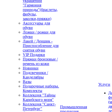
украшений
"Гармония
природы"(браслеты,
фибулы,
заколки,пряжки)
Аксессуары для
обуви
Ложки / рожки для
обуви
Лакей / Денщик -
Приспособление для
снятия обуви
VIP Подарки
Пряжки бронзовые /
ремень из кожи
Новинки
Подсвечники /
Канделябры
Вазы
Услуги
Подарочные наборы.
Комплекты
Д
Коллекция "Тайны
ф
Карибского моря"
(м
Коллекция "Санкт-
дв
Промышленная
Петербург"
д
продукция