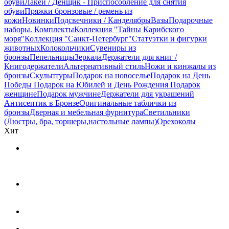
обуви
Лакей / Денщик - Приспособление для снятия
обуви
Пряжки бронзовые / ремень из
кожи
Новинки
Подсвечники / Канделябры
Вазы
Подарочные
наборы. Комплекты
Коллекция "Тайны Карибского
моря"
Коллекция "Санкт-Петербург"
Статуэтки и фигурки
животных
Колокольчики
Сувениры из
бронзы
Пепельницы
Зеркала
Держатели для книг /
Книгодержатели
Альтернативный стиль
Ножи и кинжалы из
бронзы
Скульптуры
Подарок на новоселье
Подарок на День
Победы
Подарок на Юбилей и День Рождения
Подарок
женщине
Подарок мужчине
Держатели для украшений
Антисептик в Бронзе
Оригинальные таблички из
бронзы
Дверная и мебельная фурнитура
Светильники
(Люстры, бра, торшеры,настольные лампы)
Орехоколы
Хит