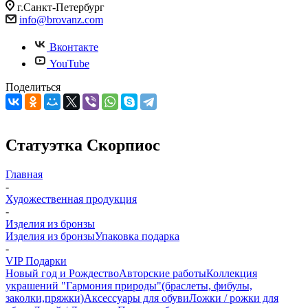
г.Санкт-Петербург
info@brovanz.com
Вконтакте
YouTube
Поделиться
Статуэтка Скорпиос
Главная
-
Художественная продукция
-
Изделия из бронзы
Изделия из бронзы
Упаковка подарка
-
VIP Подарки
Новый год и Рождество
Авторские работы
Коллекция
украшений "Гармония природы"(браслеты, фибулы,
заколки,пряжки)
Аксессуары для обуви
Ложки / рожки для