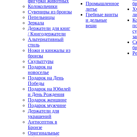
фигурки животных
Промышленное
бр
Колокольчики
литье
Х
Сувениры из бронзы
Гребные винты
ли
Пепельницы
и дельные
К
Зеркала
вещи
п
Держатели для книг
с
/ Книгодержатели
за
Альтернативный
С
стиль
бр
Ножи и кинжалы из
Р
бронзы
Скульптуры
Подарок на
новоселье
Подарок на День
Победы
Подарок на Юбилей
и День Рождения
Подарок женщине
Подарок мужчине
Держатели для
украшений
Антисептик в
Бронзе
Оригинальные