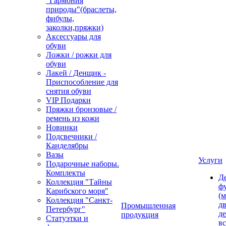
"Гармония
природы"(браслеты,
фибулы,
заколки,пряжки)
Аксессуары для
обуви
Ложки / рожки для
обуви
Лакей / Денщик -
Приспособление для
снятия обуви
VIP Подарки
Пряжки бронзовые /
ремень из кожи
Новинки
Подсвечники /
Канделябры
Вазы
Услуги
Подарочные наборы.
Комплекты
Д
Коллекция "Тайны
ф
Карибского моря"
(м
Коллекция "Санкт-
дв
Промышленная
Петербург"
д
продукция
Статуэтки и
вс