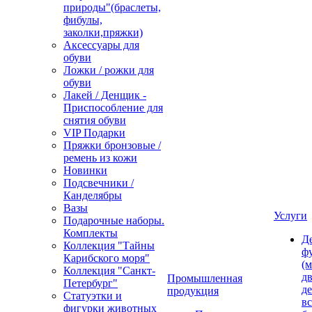
природы"(браслеты,
фибулы,
заколки,пряжки)
Аксессуары для
обуви
Ложки / рожки для
обуви
Лакей / Денщик -
Приспособление для
снятия обуви
VIP Подарки
Пряжки бронзовые /
ремень из кожи
Новинки
Подсвечники /
Канделябры
Вазы
Услуги
Подарочные наборы.
Комплекты
Д
Коллекция "Тайны
ф
Карибского моря"
(м
Коллекция "Санкт-
дв
Промышленная
Петербург"
д
продукция
Статуэтки и
вс
фигурки животных