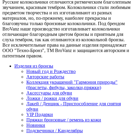
Русские колокольчики отличаются ритмическим благолепным
звучанием, красивым тембром. Колокольчики стали любимым
предметом творчества и их изготавливают из разных
материалов, но, по-прежнему, наиболее прекрасны и
благозвучны только бронзовые колокольчики. Под брендом
BroVanz наше производство изготавливает колокольчики
отличающие благородным цветом бронзы и приятным для
слуха тембром, так как отливаются из колокольной бронзы.
Все исключительные права на данные изделия принадлежат
ООО "Техно-Бронз", ТМ BroVanz и защищаются авторским и
патентным правом.
Изделия из бронзы
Новый год и Рождество
Авторские работы
Коллекция украшений "Гармония природы"
(браслеты, фибулы, заколки,пряжки)
Аксессуары для обуви
Ложки / рожки для обуви
Лакей / Денщик - Приспособление для снятия
обуви
VIP Подарки
Пряжки бронзовые / ремень из кожи
Новинки
Подсвечники / Канделябры