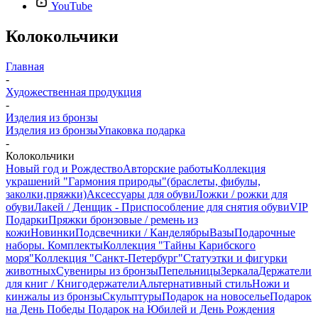
YouTube
Колокольчики
Главная
-
Художественная продукция
-
Изделия из бронзы
Изделия из бронзы
Упаковка подарка
-
Колокольчики
Новый год и Рождество
Авторские работы
Коллекция
украшений "Гармония природы"(браслеты, фибулы,
заколки,пряжки)
Аксессуары для обуви
Ложки / рожки для
обуви
Лакей / Денщик - Приспособление для снятия обуви
VIP
Подарки
Пряжки бронзовые / ремень из
кожи
Новинки
Подсвечники / Канделябры
Вазы
Подарочные
наборы. Комплекты
Коллекция "Тайны Карибского
моря"
Коллекция "Санкт-Петербург"
Статуэтки и фигурки
животных
Сувениры из бронзы
Пепельницы
Зеркала
Держатели
для книг / Книгодержатели
Альтернативный стиль
Ножи и
кинжалы из бронзы
Скульптуры
Подарок на новоселье
Подарок
на День Победы
Подарок на Юбилей и День Рождения