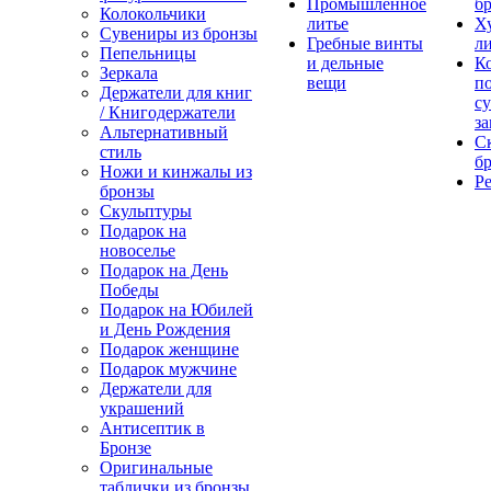
Промышленное
бр
Колокольчики
литье
Х
Сувениры из бронзы
Гребные винты
ли
Пепельницы
и дельные
К
Зеркала
вещи
п
Держатели для книг
с
/ Книгодержатели
за
Альтернативный
С
стиль
бр
Ножи и кинжалы из
Р
бронзы
Скульптуры
Подарок на
новоселье
Подарок на День
Победы
Подарок на Юбилей
и День Рождения
Подарок женщине
Подарок мужчине
Держатели для
украшений
Антисептик в
Бронзе
Оригинальные
таблички из бронзы