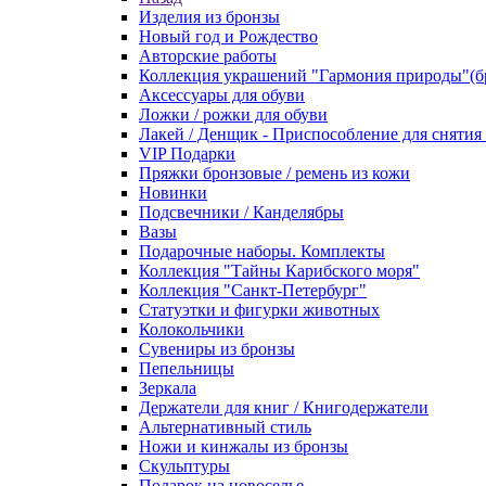
Изделия из бронзы
Новый год и Рождество
Авторские работы
Коллекция украшений "Гармония природы"(бр
Аксессуары для обуви
Ложки / рожки для обуви
Лакей / Денщик - Приспособление для снятия
VIP Подарки
Пряжки бронзовые / ремень из кожи
Новинки
Подсвечники / Канделябры
Вазы
Подарочные наборы. Комплекты
Коллекция "Тайны Карибского моря"
Коллекция "Санкт-Петербург"
Статуэтки и фигурки животных
Колокольчики
Сувениры из бронзы
Пепельницы
Зеркала
Держатели для книг / Книгодержатели
Альтернативный стиль
Ножи и кинжалы из бронзы
Скульптуры
Подарок на новоселье