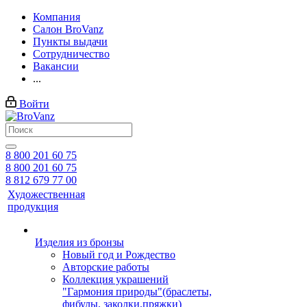
Компания
Салон BroVanz
Пункты выдачи
Сотрудничество
Вакансии
...
Войти
8 800 201 60 75
8 800 201 60 75
8 812 679 77 00
Художественная
продукция
Изделия из бронзы
Новый год и Рождество
Авторские работы
Коллекция украшений
"Гармония природы"(браслеты,
фибулы, заколки,пряжки)