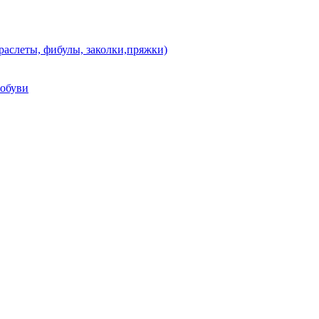
аслеты, фибулы, заколки,пряжки)
 обуви