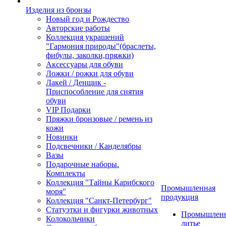
Изделия из бронзы
Новый год и Рождество
Авторские работы
Коллекция украшений
"Гармония природы"(браслеты,
фибулы, заколки,пряжки)
Аксессуары для обуви
Ложки / рожки для обуви
Лакей / Денщик -
Приспособление для снятия
обуви
VIP Подарки
Пряжки бронзовые / ремень из
кожи
Новинки
Подсвечники / Канделябры
Вазы
Подарочные наборы.
Комплекты
Коллекция "Тайны Карибского
Промышленная
моря"
продукция
Коллекция "Санкт-Петербург"
Статуэтки и фигурки животных
Промышлен
Колокольчики
литье