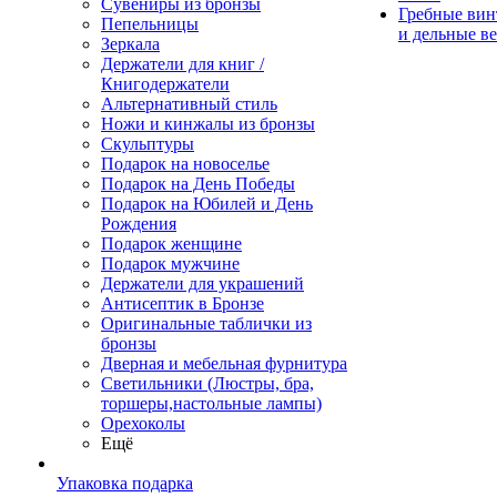
Сувениры из бронзы
Гребные ви
Пепельницы
и дельные в
Зеркала
Держатели для книг /
Книгодержатели
Альтернативный стиль
Ножи и кинжалы из бронзы
Скульптуры
Подарок на новоселье
Подарок на День Победы
Подарок на Юбилей и День
Рождения
Подарок женщине
Подарок мужчине
Держатели для украшений
Антисептик в Бронзе
Оригинальные таблички из
бронзы
Дверная и мебельная фурнитура
Светильники (Люстры, бра,
торшеры,настольные лампы)
Орехоколы
Ещё
Упаковка подарка