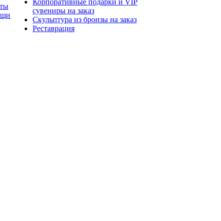
Корпоративные подарки и VIP
нты
сувениры на заказ
ещи
Скульптура из бронзы на заказ
Реставрация