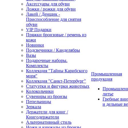
Аксессуары для обуви
Ложки / рожки для обуви
Лакей / Денщик -
Приспособление для снятия
обуви
VIP Подарки
Пряжки бронзовые / ремень из
кожи
Новинки
Подсвечники / Канделябры
Вазы
Подарочные наборы.
Комплекты
Коллекция "Тайны Карибского
Промышленная
моря"
продукция
Коллекция "Санкт-Петербург"
Статуэтки и фигурки животных
Промышлен
Колокольчики
литье
Сувениры из бронзы
Гребные ви
Пепельницы
и дельные в
Зеркала
Держатели для книг /
Книгодержатели
Альтернативный стиль
Ножи и кинжалы из бронзы