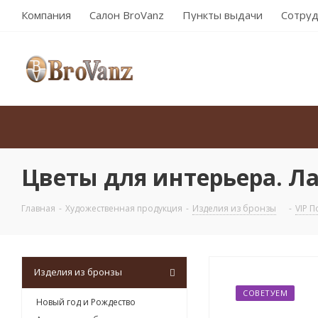
Компания
Салон BroVanz
Пункты выдачи
Сотруд
Цветы для интерьера. Л
Главная
-
Художественная продукция
-
Изделия из бронзы
-
VIP 
Изделия из бронзы
СОВЕТУЕМ
Новый год и Рождество