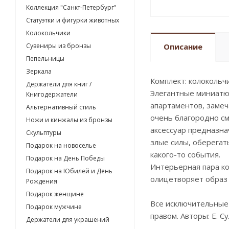
Коллекция "Санкт-Петербург"
Статуэтки и фигурки животных
Колокольчики
Сувениры из бронзы
Описание
Пепельницы
Зеркала
Комплект: колокольч
Держатели для книг /
Элегантные миниатюр
Книгодержатели
апартаментов, замеч
Альтернативный стиль
очень благородно см
Ножи и кинжалы из бронзы
аксессуар предназна
Скульптуры
злые силы, оберегат
Подарок на новоселье
какого-то события.
Подарок на День Победы
Интерьерная пара ко
Подарок на Юбилей и День
олицетворяет образ 
Рождения
Подарок женщине
Все исключительные
Подарок мужчине
правом. Авторы: Е. Су
Держатели для украшений