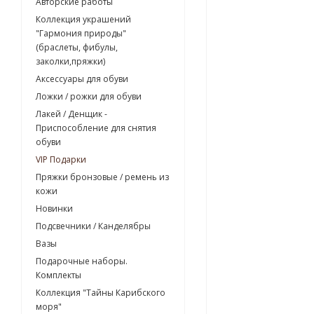
Авторские работы
Коллекция украшений
"Гармония природы"
(браслеты, фибулы,
заколки,пряжки)
Аксессуары для обуви
Ложки / рожки для обуви
Лакей / Денщик -
Приспособление для снятия
обуви
VIP Подарки
Пряжки бронзовые / ремень из
кожи
Новинки
Подсвечники / Канделябры
Вазы
Подарочные наборы.
Комплекты
Коллекция "Тайны Карибского
моря"