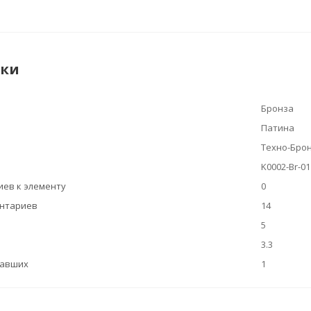
ики
Бронза
Патина
Техно-Бро
K0002-Br-01
ев к элементу
0
ентариев
14
5
3.3
вавших
1