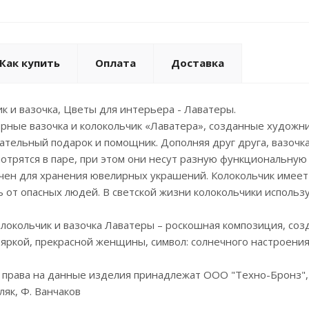
Как купить
Оплата
Доставка
ик и вазочка, Цветы для интерьера - Лаватеры.
ные вазочка и колокольчик «Лаватера», созданные художни
ательный подарок и помощник. Дополняя друг друга, вазочка
отрятся в паре, при этом они несут разную функциональную
чен для хранения ювелирных украшений. Колокольчик имеет 
ь от опасных людей. В светской жизни колокольчики использ
локольчик и вазочка Лаватеры – роскошная композиция, со
яркой, прекрасной женщины, символ: солнечного настроения
 права на данные изделия принадлежат ООО "Техно-Бронз",
ляк, Ф. Ванчаков