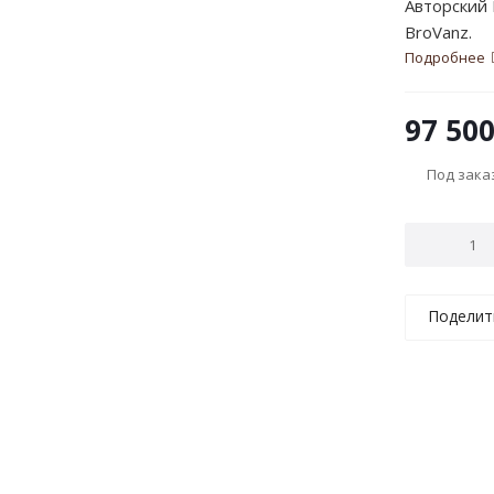
Авторский 
BroVanz.
Подробнее
97 50
Под зака
Поделит