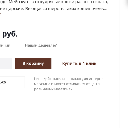
ды Мейн кун - это кудрявые кошки разного окраса,
не царские. Вьющаяся шерсть таких кошек очень
же усы у них завиваются. Царские коты в жизни
чительные права на данное изделие принадлежат
юбят высоту. Бронзовая фигурка "Царский Кот"
о-Бронз", ТМ BroVanz и защищаются авторским и
семи этими признаками. Скульптура кота, авторское
0
руб.
 правом.
ние, которое гармонично впишется в современный
Суляк, Ф. Ванчаков
аличии
Нашли дешевле?
В корзину
Купить в 1 клик
Цена действительна только для интернет-
ься
магазина и может отличаться от цен в
розничных магазинах