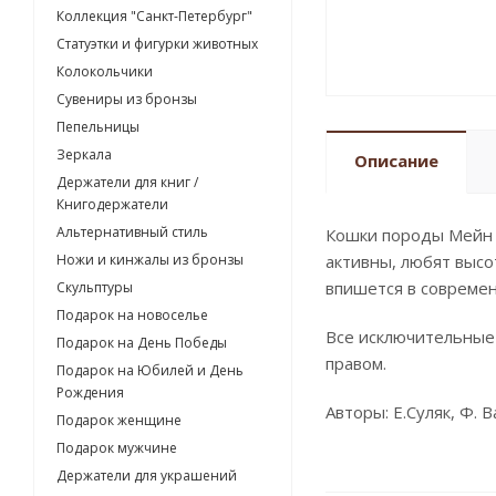
Коллекция "Санкт-Петербург"
Статуэтки и фигурки животных
Колокольчики
Сувениры из бронзы
Пепельницы
Зеркала
Описание
Держатели для книг /
Книгодержатели
Альтернативный стиль
Кошки породы Мейн к
Ножи и кинжалы из бронзы
активны, любят высо
впишется в современ
Скульптуры
Подарок на новоселье
Все исключительные
Подарок на День Победы
правом.
Подарок на Юбилей и День
Рождения
Авторы: Е.Суляк, Ф. 
Подарок женщине
Подарок мужчине
Держатели для украшений