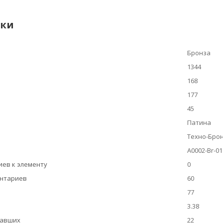
ики
Бронза
1344
168
177
45
Патина
Техно-Бро
A0002-Br-01
ев к элементу
0
ентариев
60
77
3.38
вавших
22