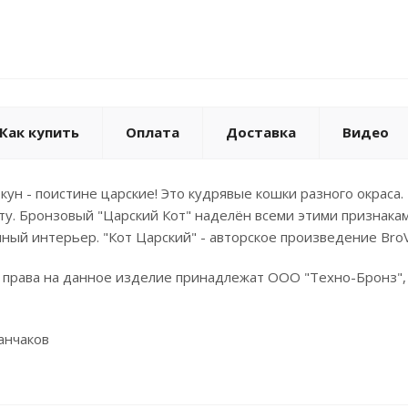
Как купить
Оплата
Доставка
Видео
ун - поистине царские! Это кудрявые кошки разного окраса.
ту. Бронзовый "Царский Кот" наделён всеми этими признакам
ный интерьер. "Кот Царский" - авторское произведение BroV
 права на данное изделие принадлежат ООО "Техно-Бронз",
Ванчаков