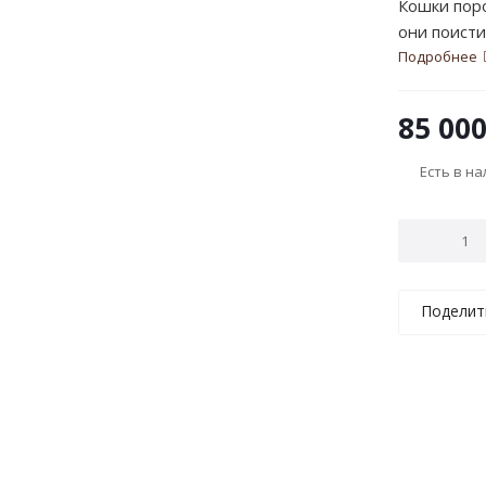
Кошки поро
они поисти
мягкая, да
Подробнее
Все исклю
активны, л
ООО "Техн
наделёна в
85 00
патентным
произведе
Авторы: Е.
интерьер.
Есть в н
Поделит