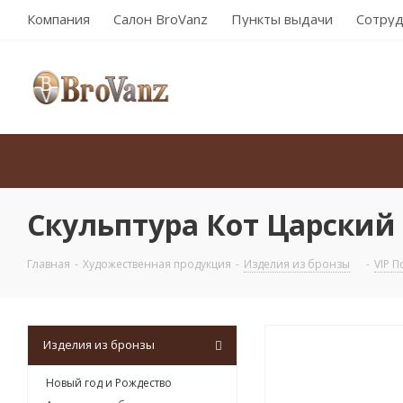
Компания
Салон BroVanz
Пункты выдачи
Сотруд
Скульптура Кот Царский
Главная
-
Художественная продукция
-
Изделия из бронзы
-
VIP 
Изделия из бронзы
Новый год и Рождество