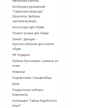
Авторские работы
Коллекция украшений
"Гармония природы"
(браслеты, фибулы,
заколки,пряжки)
Аксессуары для обуви
Ложки / рожки для обуви
Лакей / Денщик -
Приспособление для снятия
обуви
VIP Подарки
Пряжки бронзовые / ремень из
кожи
Новинки
Подсвечники / Канделябры
Вазы
Подарочные наборы.
Комплекты
Коллекция "Тайны Карибского
моря"