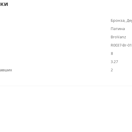
ики
Бронза, Д
Патина
BroVanz
R0037-Br-01
8
3.27
вавших
2