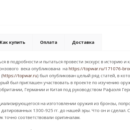
Как купить
Оплата
Доставка
ся в подробности и пытаться провести экскурс в историю и
ронзового века опубликована на
https://topwar.ru/171076-bro
 (
https://topwar.ru
) был опубликован целый ряд статей, в ко
рый был приглашен участвовать в проекте по изучению ору
обритании, Германии и Китая под руководством Рафаэля Гер
иализирующегося на изготовлении оружия из бронзы, попро
 датированных 1300-925 гг. до нашей эры. Что он и сделал. С
к точно соответствовали оригиналам.