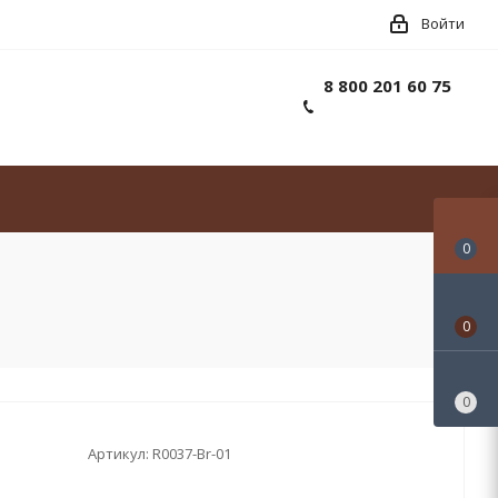
Войти
8 800 201 60 75
0
0
0
Артикул:
R0037-Br-01