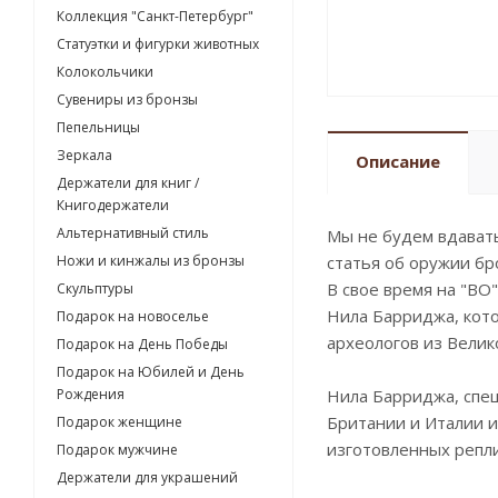
Коллекция "Санкт-Петербург"
Статуэтки и фигурки животных
Колокольчики
Сувениры из бронзы
Пепельницы
Зеркала
Описание
Держатели для книг /
Книгодержатели
Альтернативный стиль
Мы не будем вдавать
Ножи и кинжалы из бронзы
статья об оружии б
В свое время на "ВО"
Скульптуры
Нила Барриджа, кото
Подарок на новоселье
археологов из Велик
Подарок на День Победы
Подарок на Юбилей и День
Рождения
Нила Барриджа, спец
Британии и Италии и
Подарок женщине
изготовленных репли
Подарок мужчине
Держатели для украшений