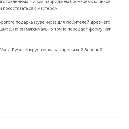
изготовленных Нилом Барриджем бронзовых клинков,
и посостязаться с мастером.
рогого подарка (сувенира) для любителей древнего
шире, но он максимально точно передает форму, как
anz. Ручка инкрустирована карельской березой.