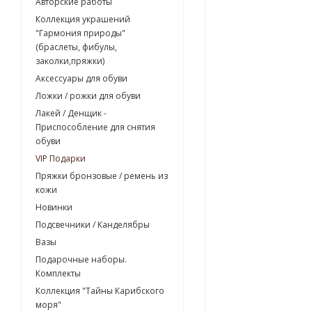
Авторские работы
Коллекция украшений
"Гармония природы"
(браслеты, фибулы,
заколки,пряжки)
Аксессуары для обуви
Ложки / рожки для обуви
Лакей / Денщик -
Приспособление для снятия
обуви
VIP Подарки
Пряжки бронзовые / ремень из
кожи
Новинки
Подсвечники / Канделябры
Вазы
Подарочные наборы.
Комплекты
Коллекция "Тайны Карибского
моря"