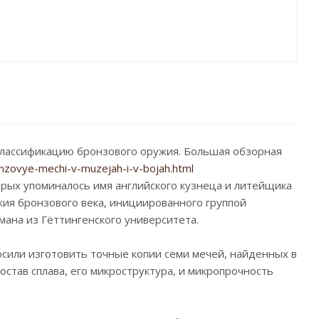
 классификацию бронзового оружия. Большая обзорная
nzovye-mechi-v-muzejah-i-v-bojah.html
торых упоминалось имя английского кузнеца и литейщика
жия бронзового века, инициированного группой
мана из Гёттингенского университета.
сили изготовить точные копии семи мечей, найденных в
остав сплава, его микроструктура, и микропрочность