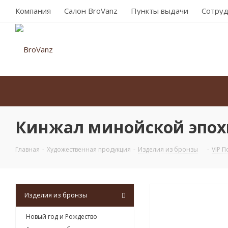
Компания
Салон BroVanz
Пункты выдачи
Сотруд
Кинжал минойской эпохи
Главная
-
Художественная продукция
-
Изделия из бронзы
-
VIP 
Изделия из бронзы
Новый год и Рождество