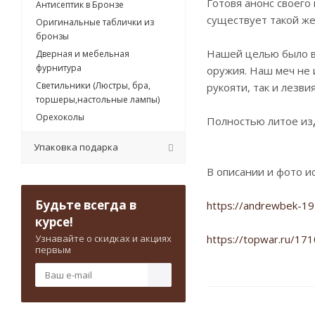
Готовя анонс своег
Антисептик в Бронзе
существует такой же
Оригинальные таблички из
бронзы
Нашей целью было во
Дверная и мебельная
фурнитура
оружия. Наш меч не 
Светильники (Люстры, бра,
рукояти, так и лезвия
торшеры,настольные лампы)
Орехоколы
Полностью литое изд
Упаковка подарка
В описании и фото и
Будьте всегда в
https://andrewbek-19
курсе!
Узнавайте о скидках и акциях
https://topwar.ru/17
первым