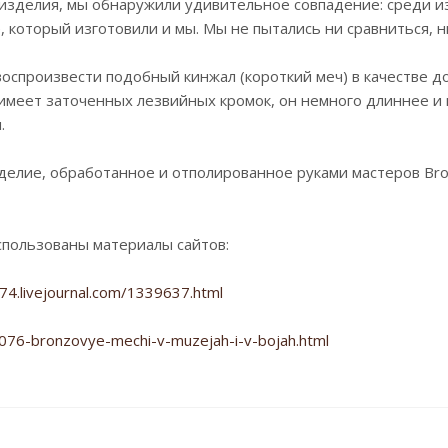
о изделия, мы обнаружили удивительное совпадение: среди 
, который изготовили и мы. Мы не пытались ни сравниться, н
спроизвести подобный кинжал (короткий меч) в качестве до
имеет заточенных лезвийных кромок, он немного длиннее и 
.
елие, обработанное и отполированное руками мастеров BroV
спользованы материалы сайтов:
74.livejournal.com/1339637.html
1076-bronzovye-mechi-v-muzejah-i-v-bojah.html