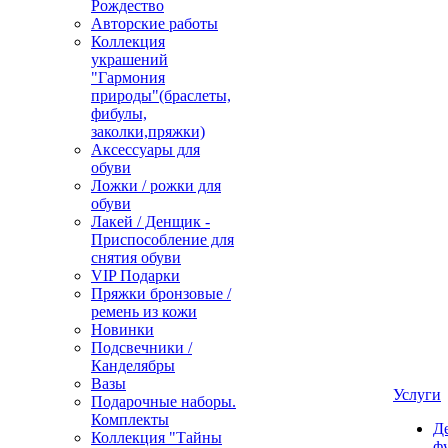
Рождество
Авторские работы
Коллекция
украшений
"Гармония
природы"(браслеты,
фибулы,
заколки,пряжки)
Аксессуары для
обуви
Ложки / рожки для
обуви
Лакей / Денщик -
Приспособление для
снятия обуви
VIP Подарки
Пряжки бронзовые /
ремень из кожи
Новинки
Подсвечники /
Канделябры
Вазы
Услуги
Подарочные наборы.
Комплекты
Д
Коллекция "Тайны
ф