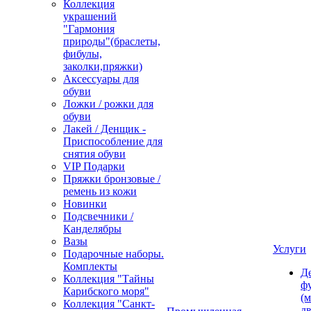
Коллекция
украшений
"Гармония
природы"(браслеты,
фибулы,
заколки,пряжки)
Аксессуары для
обуви
Ложки / рожки для
обуви
Лакей / Денщик -
Приспособление для
снятия обуви
VIP Подарки
Пряжки бронзовые /
ремень из кожи
Новинки
Подсвечники /
Канделябры
Вазы
Услуги
Подарочные наборы.
Комплекты
Д
Коллекция "Тайны
ф
Карибского моря"
(м
Коллекция "Санкт-
дв