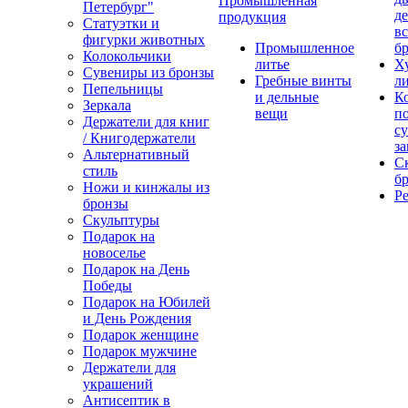
Промышленная
Петербург"
д
продукция
Статуэтки и
вс
фигурки животных
Промышленное
бр
Колокольчики
литье
Х
Сувениры из бронзы
Гребные винты
ли
Пепельницы
и дельные
К
Зеркала
вещи
п
Держатели для книг
с
/ Книгодержатели
за
Альтернативный
С
стиль
бр
Ножи и кинжалы из
Р
бронзы
Скульптуры
Подарок на
новоселье
Подарок на День
Победы
Подарок на Юбилей
и День Рождения
Подарок женщине
Подарок мужчине
Держатели для
украшений
Антисептик в