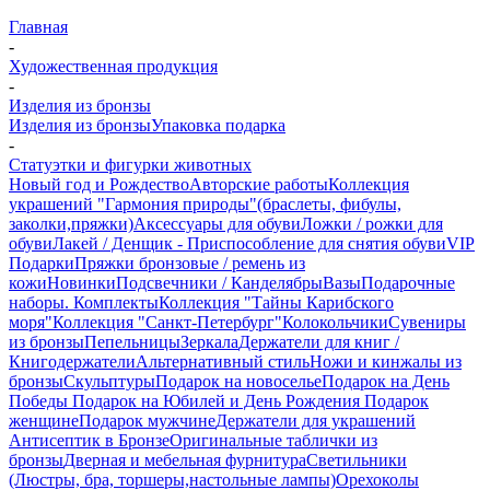
Главная
-
Художественная продукция
-
Изделия из бронзы
Изделия из бронзы
Упаковка подарка
-
Статуэтки и фигурки животных
Новый год и Рождество
Авторские работы
Коллекция
украшений "Гармония природы"(браслеты, фибулы,
заколки,пряжки)
Аксессуары для обуви
Ложки / рожки для
обуви
Лакей / Денщик - Приспособление для снятия обуви
VIP
Подарки
Пряжки бронзовые / ремень из
кожи
Новинки
Подсвечники / Канделябры
Вазы
Подарочные
наборы. Комплекты
Коллекция "Тайны Карибского
моря"
Коллекция "Санкт-Петербург"
Колокольчики
Сувениры
из бронзы
Пепельницы
Зеркала
Держатели для книг /
Книгодержатели
Альтернативный стиль
Ножи и кинжалы из
бронзы
Скульптуры
Подарок на новоселье
Подарок на День
Победы
Подарок на Юбилей и День Рождения
Подарок
женщине
Подарок мужчине
Держатели для украшений
Антисептик в Бронзе
Оригинальные таблички из
бронзы
Дверная и мебельная фурнитура
Светильники
(Люстры, бра, торшеры,настольные лампы)
Орехоколы