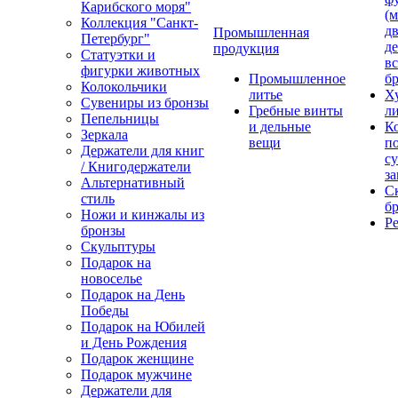
Карибского моря"
(м
Коллекция "Санкт-
дв
Промышленная
Петербург"
д
продукция
Статуэтки и
вс
фигурки животных
Промышленное
бр
Колокольчики
литье
Х
Сувениры из бронзы
Гребные винты
ли
Пепельницы
и дельные
К
Зеркала
вещи
п
Держатели для книг
с
/ Книгодержатели
за
Альтернативный
С
стиль
бр
Ножи и кинжалы из
Р
бронзы
Скульптуры
Подарок на
новоселье
Подарок на День
Победы
Подарок на Юбилей
и День Рождения
Подарок женщине
Подарок мужчине
Держатели для