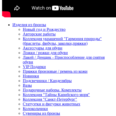
Изделия из бронзы
Новый год и Рождество
Авторские работы
Коллекция украшений "Гармония природы"
(браслеты, фибулы, заколки,пряжки)
Аксессуары для обуви
Ложки / рожки для обуви
Лакей / Денщик - Приспособление для снятия
обуви
VIP Подарки
Пряжки бронзовые / ремень из кожи
Новинки
Подсвечники / Канделябры
Вазы
Подарочные наборы. Комплекты
Коллекция "Тайны Карибского моря"
Коллекция "Санкт-Петербург"
Статуэтки и фигурки животных
Колокольчики
Сувениры из бронзы