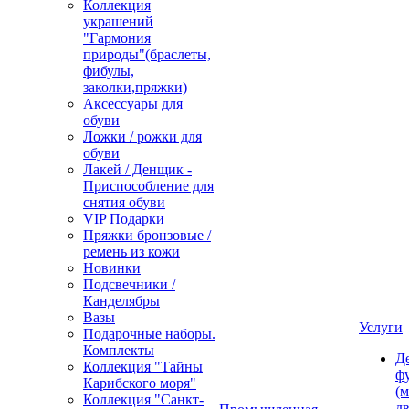
Коллекция
украшений
"Гармония
природы"(браслеты,
фибулы,
заколки,пряжки)
Аксессуары для
обуви
Ложки / рожки для
обуви
Лакей / Денщик -
Приспособление для
снятия обуви
VIP Подарки
Пряжки бронзовые /
ремень из кожи
Новинки
Подсвечники /
Канделябры
Вазы
Услуги
Подарочные наборы.
Комплекты
Д
Коллекция "Тайны
ф
Карибского моря"
(м
Коллекция "Санкт-
дв