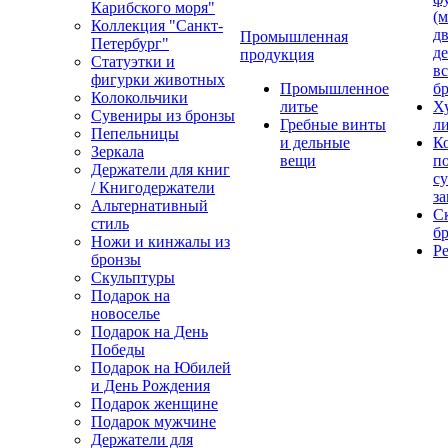
Карибского моря"
(м
Коллекция "Санкт-
дв
Промышленная
Петербург"
д
продукция
Статуэтки и
вс
фигурки животных
Промышленное
бр
Колокольчики
литье
Х
Сувениры из бронзы
Гребные винты
ли
Пепельницы
и дельные
К
Зеркала
вещи
п
Держатели для книг
с
/ Книгодержатели
за
Альтернативный
С
стиль
бр
Ножи и кинжалы из
Р
бронзы
Скульптуры
Подарок на
новоселье
Подарок на День
Победы
Подарок на Юбилей
и День Рождения
Подарок женщине
Подарок мужчине
Держатели для