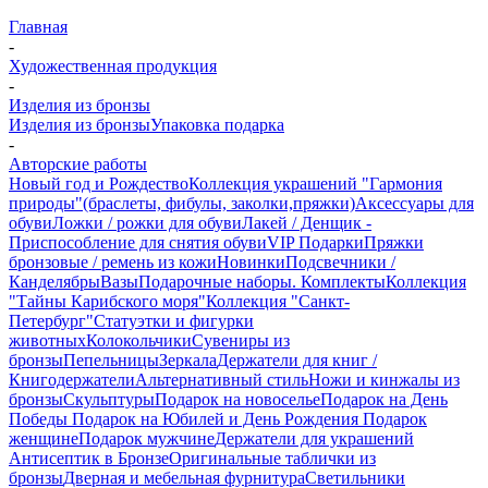
Главная
-
Художественная продукция
-
Изделия из бронзы
Изделия из бронзы
Упаковка подарка
-
Авторские работы
Новый год и Рождество
Коллекция украшений "Гармония
природы"(браслеты, фибулы, заколки,пряжки)
Аксессуары для
обуви
Ложки / рожки для обуви
Лакей / Денщик -
Приспособление для снятия обуви
VIP Подарки
Пряжки
бронзовые / ремень из кожи
Новинки
Подсвечники /
Канделябры
Вазы
Подарочные наборы. Комплекты
Коллекция
"Тайны Карибского моря"
Коллекция "Санкт-
Петербург"
Статуэтки и фигурки
животных
Колокольчики
Сувениры из
бронзы
Пепельницы
Зеркала
Держатели для книг /
Книгодержатели
Альтернативный стиль
Ножи и кинжалы из
бронзы
Скульптуры
Подарок на новоселье
Подарок на День
Победы
Подарок на Юбилей и День Рождения
Подарок
женщине
Подарок мужчине
Держатели для украшений
Антисептик в Бронзе
Оригинальные таблички из
бронзы
Дверная и мебельная фурнитура
Светильники