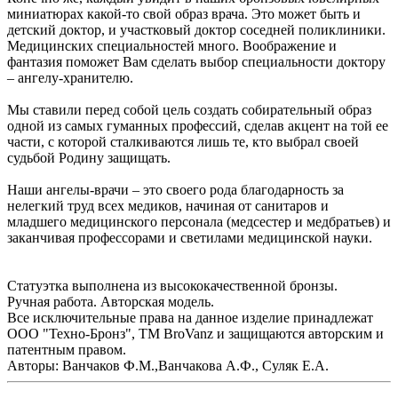
миниатюрах какой-то свой образ врача. Это может быть и
детский доктор, и участковый доктор соседней поликлиники.
Медицинских специальностей много. Воображение и
фантазия поможет Вам сделать выбор специальности доктору
– ангелу-хранителю.
Мы ставили перед собой цель создать собирательный образ
одной из самых гуманных профессий, сделав акцент на той ее
части, с которой сталкиваются лишь те, кто выбрал своей
судьбой Родину защищать.
Наши ангелы-врачи – это своего рода благодарность за
нелегкий труд всех медиков, начиная от санитаров и
младшего медицинского персонала (медсестер и медбратьев) и
заканчивая профессорами и светилами медицинской науки.
Статуэтка выполнена из высококачественной бронзы.
Ручная работа. Авторская модель.
Все исключительные права на данное изделие принадлежат
ООО "Техно-Бронз", ТМ BroVanz и защищаются авторским и
патентным правом.
Авторы: Ванчаков Ф.М.,Ванчакова А.Ф., Суляк Е.А.