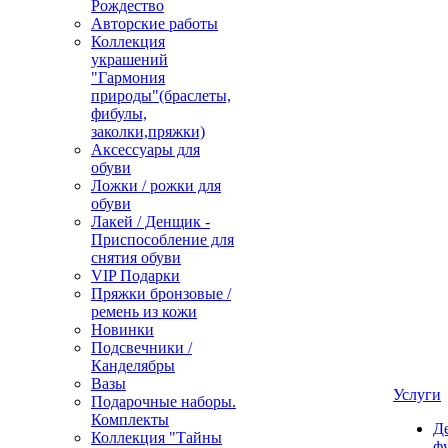
Рождество
Авторские работы
Коллекция
украшений
"Гармония
природы"(браслеты,
фибулы,
заколки,пряжки)
Аксессуары для
обуви
Ложки / рожки для
обуви
Лакей / Денщик -
Приспособление для
снятия обуви
VIP Подарки
Пряжки бронзовые /
ремень из кожи
Новинки
Подсвечники /
Канделябры
Вазы
Услуги
Подарочные наборы.
Комплекты
Д
Коллекция "Тайны
ф