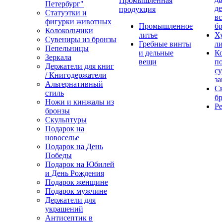
Промышленная
Петербург"
д
продукция
Статуэтки и
вс
фигурки животных
Промышленное
бр
Колокольчики
литье
Х
Сувениры из бронзы
Гребные винты
ли
Пепельницы
и дельные
К
Зеркала
вещи
п
Держатели для книг
с
/ Книгодержатели
за
Альтернативный
С
стиль
бр
Ножи и кинжалы из
Р
бронзы
Скульптуры
Подарок на
новоселье
Подарок на День
Победы
Подарок на Юбилей
и День Рождения
Подарок женщине
Подарок мужчине
Держатели для
украшений
Антисептик в