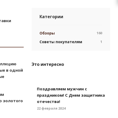
Категории
тавки
Обзоры
160
Советы покупателям
1
оллкцию
Это интересно
ые в одной
ые
Поздравляем мужчин с
им
праздником! С Днем защитника
о золотого
отечества!
22 февраля 2024