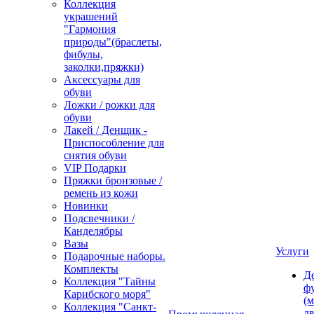
Коллекция
украшений
"Гармония
природы"(браслеты,
фибулы,
заколки,пряжки)
Аксессуары для
обуви
Ложки / рожки для
обуви
Лакей / Денщик -
Приспособление для
снятия обуви
VIP Подарки
Пряжки бронзовые /
ремень из кожи
Новинки
Подсвечники /
Канделябры
Вазы
Услуги
Подарочные наборы.
Комплекты
Д
Коллекция "Тайны
ф
Карибского моря"
(м
Коллекция "Санкт-
дв