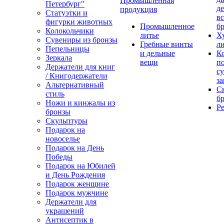
Промышленная
Петербург"
д
продукция
Статуэтки и
вс
фигурки животных
Промышленное
бр
Колокольчики
литье
Х
Сувениры из бронзы
Гребные винты
ли
Пепельницы
и дельные
К
Зеркала
вещи
п
Держатели для книг
с
/ Книгодержатели
за
Альтернативный
С
стиль
бр
Ножи и кинжалы из
Р
бронзы
Скульптуры
Подарок на
новоселье
Подарок на День
Победы
Подарок на Юбилей
и День Рождения
Подарок женщине
Подарок мужчине
Держатели для
украшений
Антисептик в