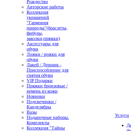
Рождество
Авторские работы
Коллекция
украшений
"Гармония
природы"(браслеты,
фибулы,
заколки,пряжки)
Аксессуары для
обуви
Ложки / рожки для
обуви
Лакей / Денщик -
Приспособление для
снятия обуви
VIP Подарки
Пряжки бронзовые /
ремень из кожи
Новинки
Подсвечники /
Канделябры
Вазы
Услуги
Подарочные наборы.
Комплекты
Д
Коллекция "Тайны
ф