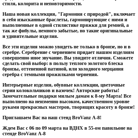
стиля, колорита и неповторимости.
Наша новая коллекция, "Гармония с природой", включает
в себя изысканные браслеты, гармонирующие с ними и
выполненные в одной стилистике пряжки для ремней, а
так же фибулы, немного забытые, но такие оригинальные
и удивительные изделия.
Все эти изделия можно увидеть не только в бронзе, но и в
серебре. Серебрение с чернением придает нашим изделиям
совершенно иное звучание. Вы увидите отличия. Сможете
сделать свой выбор: в пользу теплого золотого блеска
бронзы, оттененной патиной, или холодного мерцания
серебра с темными прожилками чернения.
Интерьерные изделия, обувные коллекции, цветочные
серии колокольчиков и вазочек! Авторские работы!
Замечательные подарки милым дамам к 8-му Марта! Все
выполнено на неизменно высоком, качественном уровне
руками прекрасных мастеров, творящих красоту в бронзе!
Приглашаем Вас на наш стенд BroVanz А-8!
Ждем Вас с 06 по 09 марта на ВДНХ в 55-ом павильоне на
стенде BroVanz А-8