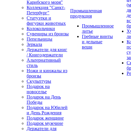
Карибского моря"
(м
Коллекция "Санкт-
дв
Промышленная
Петербург"
д
продукция
Статуэтки и
вс
фигурки животных
Промышленное
бр
Колокольчики
литье
Х
Сувениры из бронзы
Гребные винты
ли
Пепельницы
и дельные
К
Зеркала
вещи
п
Держатели для книг
с
/ Книгодержатели
за
Альтернативный
С
стиль
бр
Ножи и кинжалы из
Р
бронзы
Скульптуры
Подарок на
новоселье
Подарок на День
Победы
Подарок на Юбилей
и День Рождения
Подарок женщине
Подарок мужчине
Держатели для