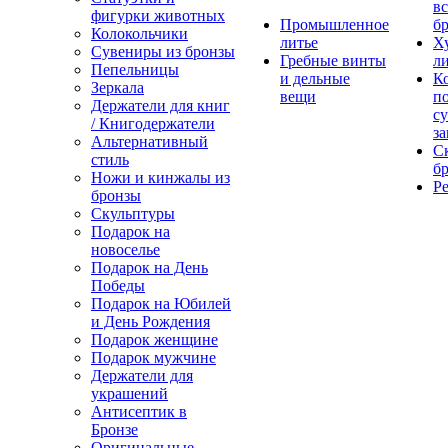
вс
фигурки животных
Промышленное
бр
Колокольчики
литье
Х
Сувениры из бронзы
Гребные винты
ли
Пепельницы
и дельные
К
Зеркала
вещи
п
Держатели для книг
с
/ Книгодержатели
за
Альтернативный
С
стиль
бр
Ножи и кинжалы из
Р
бронзы
Скульптуры
Подарок на
новоселье
Подарок на День
Победы
Подарок на Юбилей
и День Рождения
Подарок женщине
Подарок мужчине
Держатели для
украшений
Антисептик в
Бронзе
Оригинальные