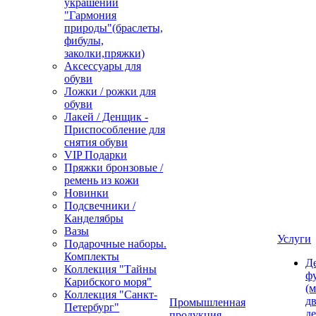
украшений
"Гармония
природы"(браслеты,
фибулы,
заколки,пряжки)
Аксессуары для
обуви
Ложки / рожки для
обуви
Лакей / Денщик -
Приспособление для
снятия обуви
VIP Подарки
Пряжки бронзовые /
ремень из кожи
Новинки
Подсвечники /
Канделябры
Вазы
Услуги
Подарочные наборы.
Комплекты
Д
Коллекция "Тайны
ф
Карибского моря"
(м
Коллекция "Санкт-
дв
Промышленная
Петербург"
д
продукция