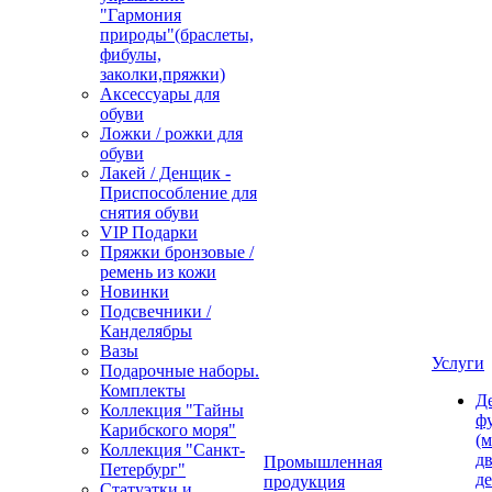
"Гармония
природы"(браслеты,
фибулы,
заколки,пряжки)
Аксессуары для
обуви
Ложки / рожки для
обуви
Лакей / Денщик -
Приспособление для
снятия обуви
VIP Подарки
Пряжки бронзовые /
ремень из кожи
Новинки
Подсвечники /
Канделябры
Вазы
Услуги
Подарочные наборы.
Комплекты
Д
Коллекция "Тайны
ф
Карибского моря"
(м
Коллекция "Санкт-
дв
Промышленная
Петербург"
д
продукция
Статуэтки и