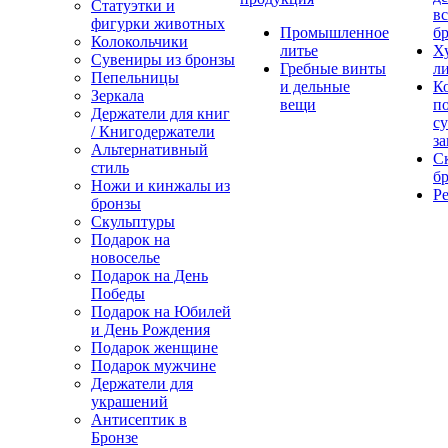
Статуэтки и
вс
фигурки животных
Промышленное
бр
Колокольчики
литье
Х
Сувениры из бронзы
Гребные винты
ли
Пепельницы
и дельные
К
Зеркала
вещи
п
Держатели для книг
с
/ Книгодержатели
за
Альтернативный
С
стиль
бр
Ножи и кинжалы из
Р
бронзы
Скульптуры
Подарок на
новоселье
Подарок на День
Победы
Подарок на Юбилей
и День Рождения
Подарок женщине
Подарок мужчине
Держатели для
украшений
Антисептик в
Бронзе