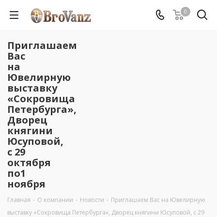
0
Приглашаем
Вас
на
Ювелирную
выставку
«Сокровища
Петербурга»,
Дворец
княгини
Юсуповой,
с 29
октября
по1
ноября
Главная
-
О компании
-
Новости
-
Приглашаем Вас на Ювелирную
выставку «Сокровища Петербурга», Дворец княгини Юсуповой, с 29