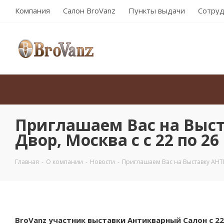
Компания
Салон BroVanz
Пункты выдачи
Сотруд
Приглашаем Вас на Выс
Двор, Москва с с 22 по 26
Главная
-
О компании
-
Новости
-
Приглашаем Вас на Выставку АНТИ
BroVanz участник выставки Антикварный Салон с 22