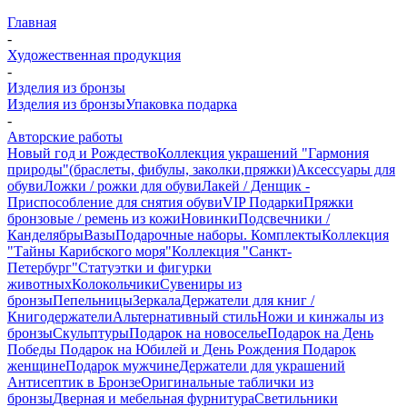
Главная
-
Художественная продукция
-
Изделия из бронзы
Изделия из бронзы
Упаковка подарка
-
Авторские работы
Новый год и Рождество
Коллекция украшений "Гармония
природы"(браслеты, фибулы, заколки,пряжки)
Аксессуары для
обуви
Ложки / рожки для обуви
Лакей / Денщик -
Приспособление для снятия обуви
VIP Подарки
Пряжки
бронзовые / ремень из кожи
Новинки
Подсвечники /
Канделябры
Вазы
Подарочные наборы. Комплекты
Коллекция
"Тайны Карибского моря"
Коллекция "Санкт-
Петербург"
Статуэтки и фигурки
животных
Колокольчики
Сувениры из
бронзы
Пепельницы
Зеркала
Держатели для книг /
Книгодержатели
Альтернативный стиль
Ножи и кинжалы из
бронзы
Скульптуры
Подарок на новоселье
Подарок на День
Победы
Подарок на Юбилей и День Рождения
Подарок
женщине
Подарок мужчине
Держатели для украшений
Антисептик в Бронзе
Оригинальные таблички из
бронзы
Дверная и мебельная фурнитура
Светильники