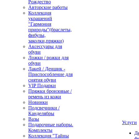
Рождество
Авторские работы
Коллекция
украшений
"Гармония
природы"(браслеты,
фибулы,
заколки,пряжки)
Аксессуары для
обуви
Ложки / рожки для
обуви
Лакей / Денщик -
Приспособление для
снятия обуви
VIP Подарки
Пряжки бронзовые /
ремень из кожи
Новинки
Подсвечники /
Канделябры
Вазы
Услуги
Подарочные наборы.
Комплекты
Д
Коллекция "Тайны
ф