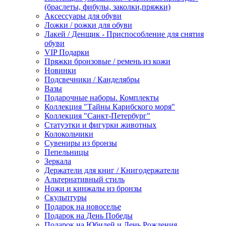
(браслеты, фибулы, заколки,пряжки)
Аксессуары для обуви
Ложки / рожки для обуви
Лакей / Денщик - Приспособление для снятия
обуви
VIP Подарки
Пряжки бронзовые / ремень из кожи
Новинки
Подсвечники / Канделябры
Вазы
Подарочные наборы. Комплекты
Коллекция "Тайны Карибского моря"
Коллекция "Санкт-Петербург"
Статуэтки и фигурки животных
Колокольчики
Сувениры из бронзы
Пепельницы
Зеркала
Держатели для книг / Книгодержатели
Альтернативный стиль
Ножи и кинжалы из бронзы
Скульптуры
Подарок на новоселье
Подарок на День Победы
Подарок на Юбилей и День Рождения