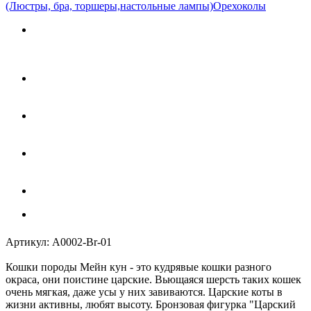
(Люстры, бра, торшеры,настольные лампы)
Орехоколы
Артикул:
A0002-Br-01
Кошки породы Мейн кун - это кудрявые кошки разного
окраса, они поистине царские. Вьющаяся шерсть таких кошек
очень мягкая, даже усы у них завиваются. Царские коты в
жизни активны, любят высоту. Бронзовая фигурка "Царский