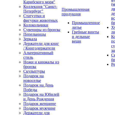
Карибского моря"
(м
Коллекция "Санкт-
дв
Промышленная
Петербург"
д
продукция
Статуэтки и
вс
фигурки животных
Промышленное
бр
Колокольчики
литье
Х
Сувениры из бронзы
Гребные винты
ли
Пепельницы
и дельные
К
Зеркала
вещи
п
Держатели для книг
с
/ Книгодержатели
за
Альтернативный
С
стиль
бр
Ножи и кинжалы из
Р
бронзы
Скульптуры
Подарок на
новоселье
Подарок на День
Победы
Подарок на Юбилей
и День Рождения
Подарок женщине
Подарок мужчине
Держатели для