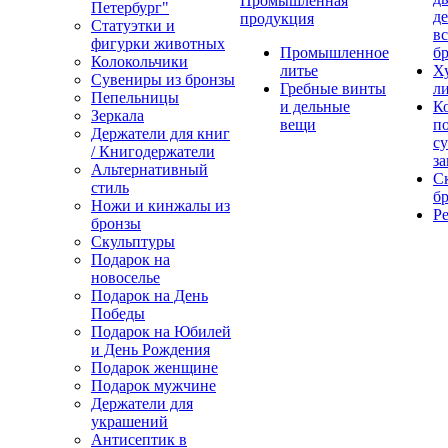
Промышленная
Петербург"
д
продукция
Статуэтки и
вс
фигурки животных
Промышленное
бр
Колокольчики
литье
Х
Сувениры из бронзы
Гребные винты
ли
Пепельницы
и дельные
К
Зеркала
вещи
п
Держатели для книг
с
/ Книгодержатели
за
Альтернативный
С
стиль
бр
Ножи и кинжалы из
Р
бронзы
Скульптуры
Подарок на
новоселье
Подарок на День
Победы
Подарок на Юбилей
и День Рождения
Подарок женщине
Подарок мужчине
Держатели для
украшений
Антисептик в