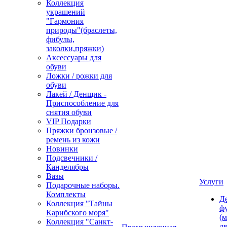
Коллекция
украшений
"Гармония
природы"(браслеты,
фибулы,
заколки,пряжки)
Аксессуары для
обуви
Ложки / рожки для
обуви
Лакей / Денщик -
Приспособление для
снятия обуви
VIP Подарки
Пряжки бронзовые /
ремень из кожи
Новинки
Подсвечники /
Канделябры
Вазы
Услуги
Подарочные наборы.
Комплекты
Д
Коллекция "Тайны
ф
Карибского моря"
(м
Коллекция "Санкт-
дв