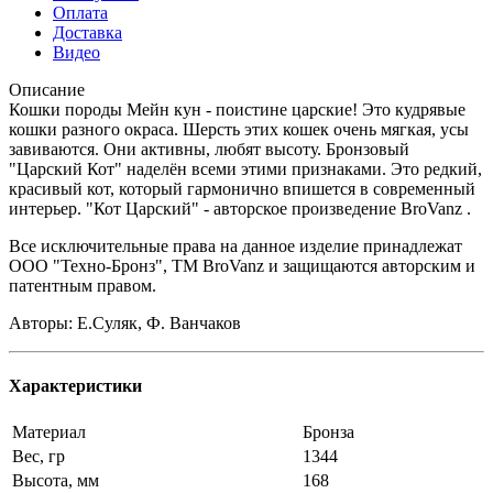
Оплата
Доставка
Видео
Описание
Кошки породы Мейн кун - поистине царские! Это кудрявые
кошки разного окраса. Шерсть этих кошек очень мягкая, усы
завиваются. Они активны, любят высоту. Бронзовый
"Царский Кот" наделён всеми этими признаками. Это редкий,
красивый кот, который гармонично впишется в современный
интерьер. "Кот Царский" - авторское произведение BroVanz .
Все исключительные права на данное изделие принадлежат
ООО "Техно-Бронз", ТМ BroVanz и защищаются авторским и
патентным правом.
Авторы: Е.Суляк, Ф. Ванчаков
Характеристики
Материал
Бронза
Вес, гр
1344
Высота, мм
168