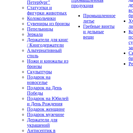
Промышленная
Петербург"
д
продукция
Статуэтки и
вс
фигурки животных
Промышленное
бр
Колокольчики
литье
Х
Сувениры из бронзы
Гребные винты
ли
Пепельницы
и дельные
К
Зеркала
вещи
п
Держатели для книг
с
/ Книгодержатели
за
Альтернативный
С
стиль
бр
Ножи и кинжалы из
Р
бронзы
Скульптуры
Подарок на
новоселье
Подарок на День
Победы
Подарок на Юбилей
и День Рождения
Подарок женщине
Подарок мужчине
Держатели для
украшений
Антисептик в