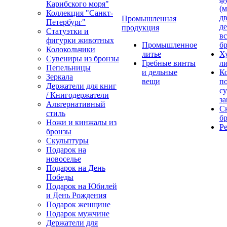
Карибского моря"
(м
Коллекция "Санкт-
дв
Промышленная
Петербург"
д
продукция
Статуэтки и
вс
фигурки животных
Промышленное
бр
Колокольчики
литье
Х
Сувениры из бронзы
Гребные винты
ли
Пепельницы
и дельные
К
Зеркала
вещи
п
Держатели для книг
с
/ Книгодержатели
за
Альтернативный
С
стиль
бр
Ножи и кинжалы из
Р
бронзы
Скульптуры
Подарок на
новоселье
Подарок на День
Победы
Подарок на Юбилей
и День Рождения
Подарок женщине
Подарок мужчине
Держатели для