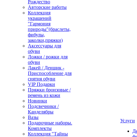
Рождество
Авторские работы
Коллекция
украшений
"Гармония
природы"(браслеты,
фибулы,
заколки,пряжки)
Аксессуары для
обуви
Ложки / рожки для
обуви
Лакей / Денщик -
Приспособление для
снятия обуви
VIP Подарки
Пряжки бронзовые /
ремень из кожи
Новинки
Подсвечники /
Канделябры
Вазы
Услуги
Подарочные наборы.
Комплекты
Д
Коллекция "Тайны
ф