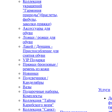
Коллекция
украшений
"Гармония
природы"(браслеты,
фибулы,
заколки,пряжки)
Аксессуары для
обуви
Ложки / рожки для
обуви
Лакей / Денщик -
Приспособление для
снятия обуви
VIP Подарки
Пряжки бронзовые /
ремень из кожи
Новинки
Подсвечники /
Канделябры
Вазы
Услуги
Подарочные наборы.
Комплекты
Д
Коллекция "Тайны
ф
Карибского моря"
(м
Коллекция "Санкт-
дв